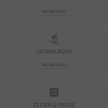
MEHR INFO
downhill_skiing
LIFTANLAGEN
MEHR INFO
calculate
ZEITEN & PREISE