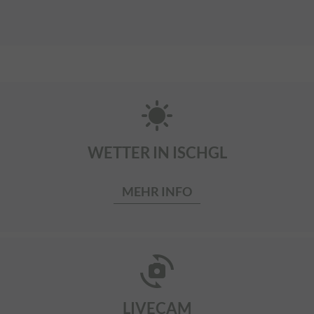
sunny
WETTER IN ISCHGL
MEHR INFO
cameraswitch
LIVECAM