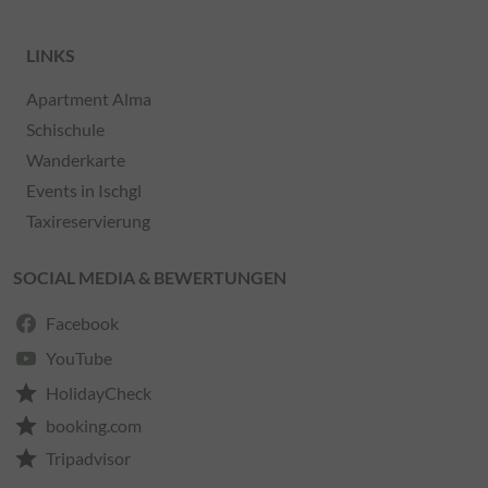
LINKS
Apartment Alma
Schischule
Wanderkarte
Events in Ischgl
Taxireservierung
SOCIAL MEDIA & BEWERTUNGEN
Facebook
YouTube
star
HolidayCheck
star
booking.com
star
Tripadvisor