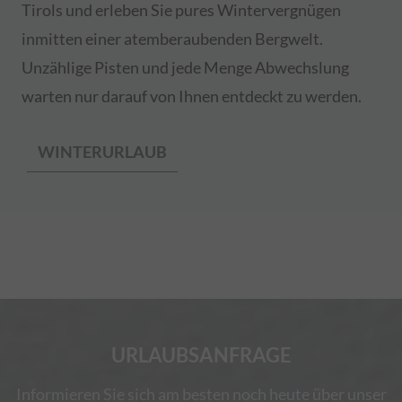
Tirols und erleben Sie pures Wintervergnügen
für den Besuch verwendet werden.
inmitten einer atemberaubenden Bergwelt.
_pk_testcookie
Dieses Cookie wird erstellt und sollte
anschließend direkt gelöscht werden (es
Unzählige Pisten und jede Menge Abwechslung
wird verwendet, um zu prüfen, ob der
warten nur darauf von Ihnen entdeckt zu werden.
Browser des Besuchers Cookies
unterstützt).
WINTERURLAUB
URLAUBSANFRAGE
Informieren Sie sich am besten noch heute über unser