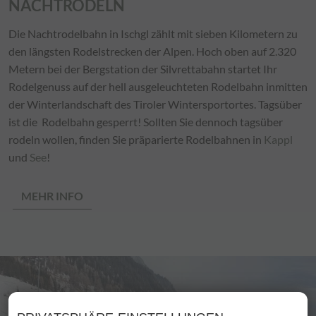
NACHTRODELN
Die Nachtrodelbahn in Ischgl zählt mit sieben Kilometern zu
den längsten Rodelstrecken der Alpen. Hoch oben auf 2.320
Metern bei der Bergstation der Silvrettabahn startet Ihr
Rodelgenuss auf der hell ausgeleuchteten Rodelbahn inmitten
der Winterlandschaft des Tiroler Wintersportortes. Tagsüber
ist die Rodelbahn gesperrt! Sollten Sie dennoch tagsüber
rodeln wollen, finden Sie präparierte Rodelbahnen in
Kappl
und
See
!
MEHR INFO